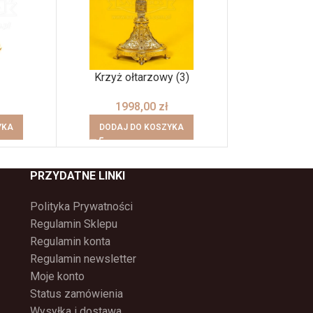
Krzyż ołtarzowy (3)
Lichta
1998,00
zł
3498
YKA
DODAJ DO KOSZYKA
DODAJ DO
PRZYDATNE LINKI
Polityka Prywatności
Regulamin Sklepu
Regulamin konta
Regulamin newsletter
Moje konto
Status zamówienia
Wysyłka i dostawa