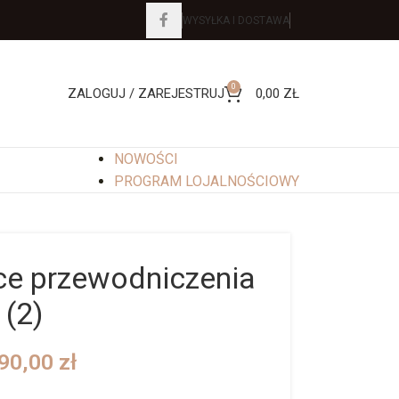
WYSYŁKA I DOSTAWA
0
ZALOGUJ / ZAREJESTRUJ
0,00
ZŁ
NOWOŚCI
PROGRAM LOJALNOŚCIOWY
sce przewodniczenia
(2)
90,00
zł