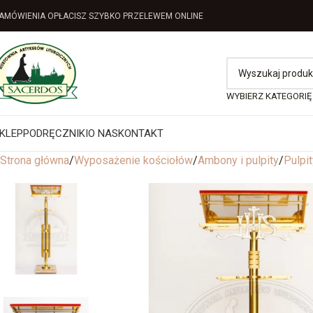
AMÓWIENIA OPŁACISZ SZYBKO PRZELEWEM ONLINE
WYBIERZ KATEGORIĘ
KLEP
PODRĘCZNIKI
O NAS
KONTAKT
Strona główna
Wyposażenie kościołów
Ambony i pulpity
Pulpit