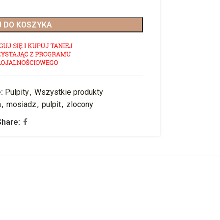
 DO KOSZYKA
:
Pulpity
,
Wszystkie produkty
a
,
mosiadz
,
pulpit
,
zlocony
Share: