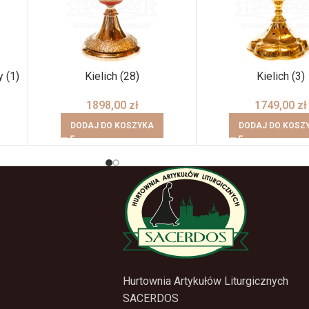
 (1)
Kielich (28)
Kielich (3)
1898,00
zł
1749,00
zł
DODAJ DO KOSZYKA
DODAJ DO KOSZ
Hurtownia Artykułów Liturgicznych
SACERDOS