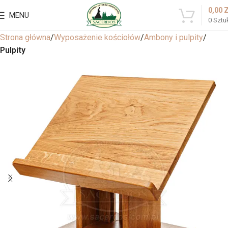
0,00
MENU
0
Sztu
Strona główna
Wyposażenie kościołów
Ambony i pulpity
Pulpity