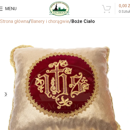
0,00
MENU
0
Sztu
Strona główna
Banery i chorągwie
Boże Ciało