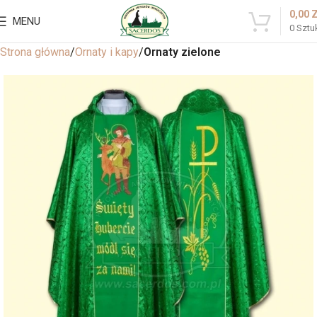
0,00
MENU
0
Sztu
Strona główna
Ornaty i kapy
Ornaty zielone