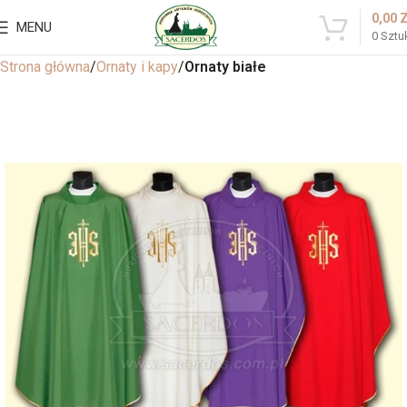
0,00
MENU
0
Sztu
Strona główna
Ornaty i kapy
Ornaty białe