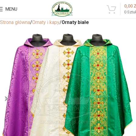
0,00
MENU
0
Sztu
Strona główna
Ornaty i kapy
Ornaty białe