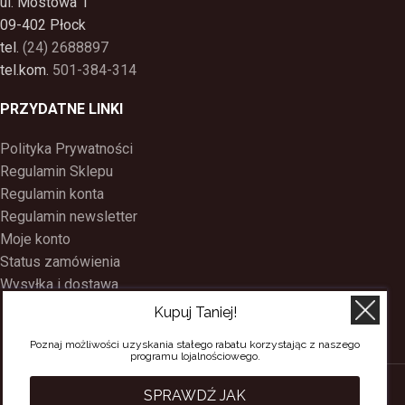
ul. Mostowa 1
09-402 Płock
tel.
(24) 2688897
tel.kom.
501-384-314
PRZYDATNE LINKI
Polityka Prywatności
Regulamin Sklepu
Regulamin konta
Regulamin newsletter
Moje konto
Status zamówienia
Wysyłka i dostawa
Kontakt
Kupuj Taniej!
O nas
Poznaj możliwości uzyskania stałego rabatu korzystając z naszego
Program Lojalnościowy
programu lojalnościowego.
SACERDOS
CREATED BY
BEE
ON TOP
. PREMIUM WEB & E-COMMERCE
SPRAWDŹ JAK
SOLUTIONS.