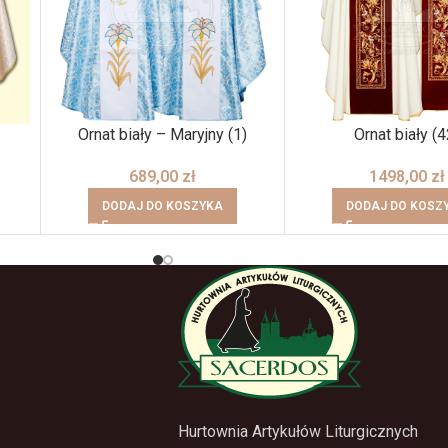
Ornat biały – Maryjny (1)
Ornat biały (4
689,00
zł
1498,00
zł
DODAJ DO KOSZYKA
DODAJ DO KOSZ
Hurtownia Artykułów Liturgicznych