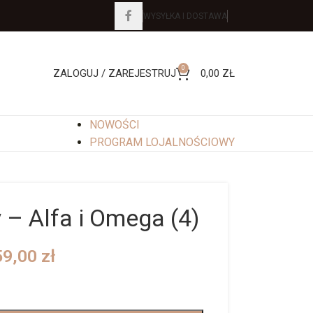
WYSYŁKA I DOSTAWA
0
ZALOGUJ / ZAREJESTRUJ
0,00
ZŁ
NOWOŚCI
PROGRAM LOJALNOŚCIOWY
 – Alfa i Omega (4)
59,00
zł