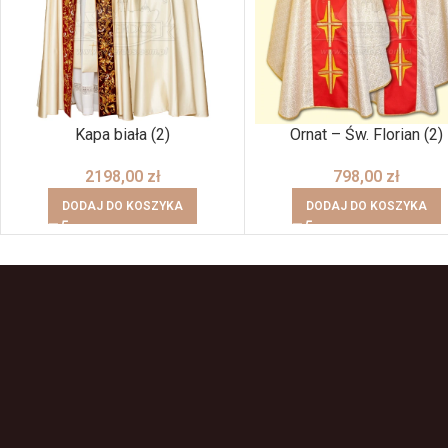
Kapa biała (2)
Ornat – Św. Florian (2)
2198,00
zł
798,00
zł
DODAJ DO KOSZYKA
DODAJ DO KOSZYKA