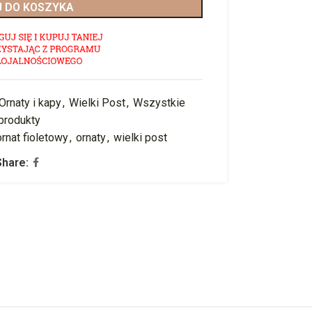
 DO KOSZYKA
Ornaty i kapy
,
Wielki Post
,
Wszystkie
produkty
ornat fioletowy
,
ornaty
,
wielki post
Share: