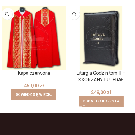
BRAK
Kapa czerwona
Liturgia Godzin tom II –
SKÓRZANY FUTERAŁ
469,00
zł
249,00
zł
DOWIEDZ SIĘ WIĘCEJ
DODAJ DO KOSZYKA