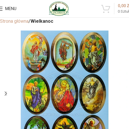
0,00
MENU
0
Sztu
Strona główna
Wielkanoc