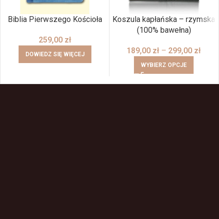
Biblia Pierwszego Kościoła
Koszula kapłańska – rzymska
(100% bawełna)
259,00
zł
189,00
zł
–
299,00
zł
DOWIEDZ SIĘ WIĘCEJ
WYBIERZ OPCJE