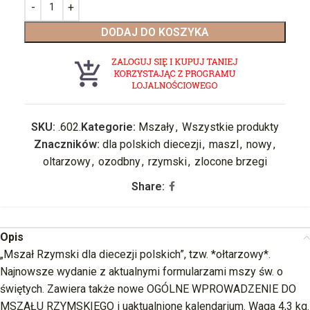
DODAJ DO KOSZYKA
SKU:
.602.
Kategorie:
Mszały
,
Wszystkie produkty
Znaczników:
dla polskich diecezji
,
maszl
,
nowy
,
oltarzowy
,
ozodbny
,
rzymski
,
zlocone brzegi
Share:
Opis
„Mszał Rzymski dla diecezji polskich”, tzw. *ołtarzowy*.
Najnowsze wydanie z aktualnymi formularzami mszy św. o
świętych. Zawiera także nowe OGÓLNE WPROWADZENIE DO
MSZAŁU RZYMSKIEGO i uaktualnione kalendarium. Waga 4,3 kg.