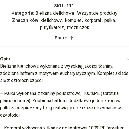
SKU:
.111.
Kategorie:
Bielizna kielichowa
,
Wszystkie produkty
Znaczników:
kielichowy
,
komplet
,
korporal
,
palka
,
puryfikaterz
,
reczniczek
Share:
Opis
Bielizna kielichowa wykonana z wysokiej jakości tkaniny,
zdobiona haftem z motywem eucharystycznym. Komplet składa
się z czterech części:
– Palka wykonana z tkaniny poliestrowej 100%PE (apretura
plamoodporna). Zdobiona haftem, dodatkowo jeden z rogów
palki zabezpieczony folią ułatwiającą dłuższe utrzymanie w
czystości.
– Korporał wykonana z tkaniny poliestrowej 100%PE (apretura