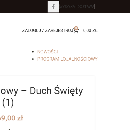
WYSYŁKA I DOSTAWA
0
ZALOGUJ / ZAREJESTRUJ
0,00
ZŁ
NOWOŚCI
PROGRAM LOJALNOŚCIOWY
howy – Duch Święty
(1)
69,00
zł