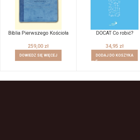
Biblia Pierwszego Kościoła
DOCAT Co robić?
259,00
zł
34,95
zł
DOWIEDZ SIĘ WIĘCEJ
DODAJ DO KOSZYKA