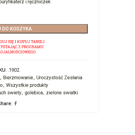
 puryfikaterz i ręczniczek
 DO KOSZYKA
KU:
.1902.
,
Bierzmowanie
,
Uroczystość Zesłania
go
,
Wszystkie produkty
uch swiety
,
golebica
,
zielone swiatki
Share: