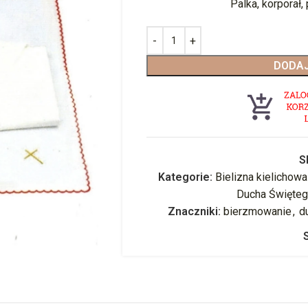
Palka, korporał,
DODAJ
S
Kategorie:
Bielizna kielichowa
Ducha Święte
Znaczniki:
bierzmowanie
,
d