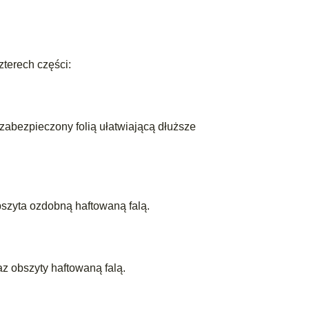
zterech części:
zabezpieczony folią ułatwiającą dłuższe
szyta ozdobną haftowaną falą.
z obszyty haftowaną falą.