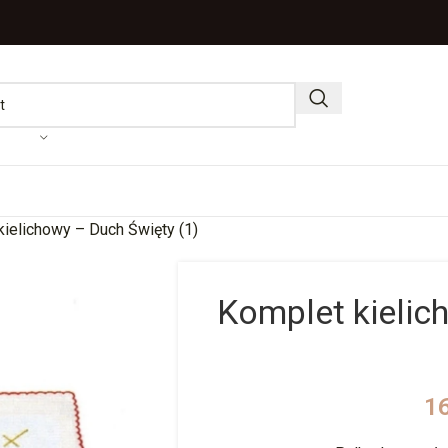
ielichowy – Duch Święty (1)
Komplet kielic
1