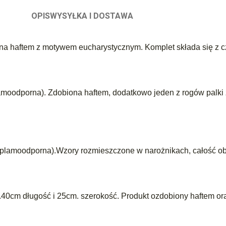
OPIS
WYSYŁKA I DOSTAWA
iona haftem z motywem eucharystycznym. Komplet składa się z c
amoodporna). Zdobiona haftem, dodatkowo jeden z rogów palki 
 plamoodporna).Wzory rozmieszczone w narożnikach, całość ob
.40cm długość i 25cm. szerokość. Produkt ozdobiony haftem ora