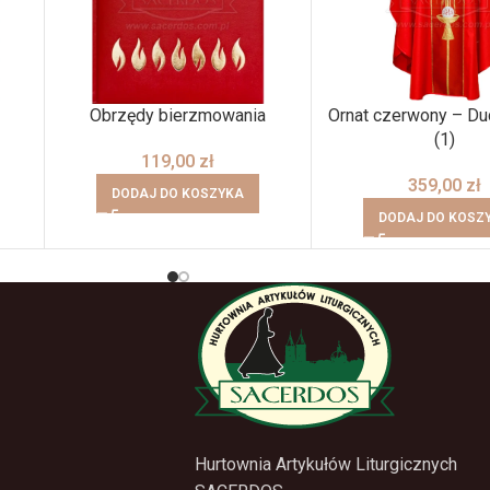
Obrzędy bierzmowania
Ornat czerwony – Du
(1)
119,00
zł
359,00
zł
DODAJ DO KOSZYKA
DODAJ DO KOSZ
Hurtownia Artykułów Liturgicznych