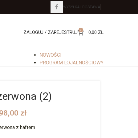
WYSYŁKA I DOSTAWA
0
ZALOGUJ / ZAREJESTRUJ
0,00
ZŁ
NOWOŚCI
PROGRAM LOJALNOŚCIOWY
zerwona (2)
98,00
zł
erwona z haftem