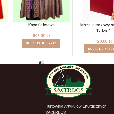
Kapa fioletowa
Mszał ołtarzowy na
Tydzień
898,00
zł
120,00
zł
DODAJ DO KOSZYKA
DODAJ DO KOSZ
Hurtownia Artykułów Liturgicznych
SACERDOS