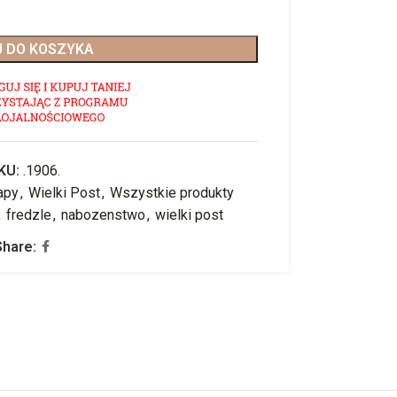
 DO KOSZYKA
KU:
.1906.
apy
,
Wielki Post
,
Wszystkie produkty
,
fredzle
,
nabozenstwo
,
wielki post
Share: