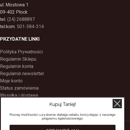
ul. Mostowa 1
09-402 Płock
tel.
(24) 2688897
tel.kom.
501-384-314
PRZYDATNE LINKI
Polityka Prywatności
Regulamin Sklepu
Regulamin konta
Regulamin newsletter
Moje konto
Status zamówienia
Wysyłka i dostawa
Kontakt
Kupuj Taniej!
O nas
Poznaj możliwości uzyskania stałego rabatu korzystając z naszego
Program Lojalnościowy
programu lojalnościowego.
SACERDOS
CREATED BY
BEE
ON TOP
. PREMIUM WEB & E-COMMERCE