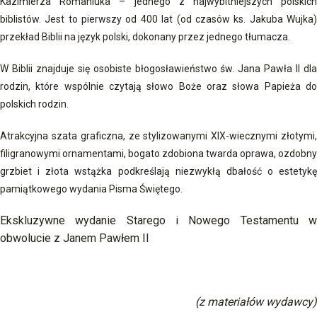
Kazimierza Romaniuka – jednego z najwybitniejszych polskich
biblistów. Jest to pierwszy od 400 lat (od czasów ks. Jakuba Wujka)
przekład Biblii na język polski, dokonany przez jednego tłumacza.
W Biblii znajduje się osobiste błogosławieństwo św. Jana Pawła II dla
rodzin, które wspólnie czytają słowo Boże oraz słowa Papieża do
polskich rodzin.
Atrakcyjna szata graficzna, ze stylizowanymi XIX-wiecznymi złotymi,
filigranowymi ornamentami, bogato zdobiona twarda oprawa, ozdobny
grzbiet i złota wstążka podkreślają niezwykłą dbałość o estetykę
pamiątkowego wydania Pisma Świętego.
Ekskluzywne wydanie Starego i Nowego Testamentu w
obwolucie z Janem Pawłem II
(z materiałów wydawcy)