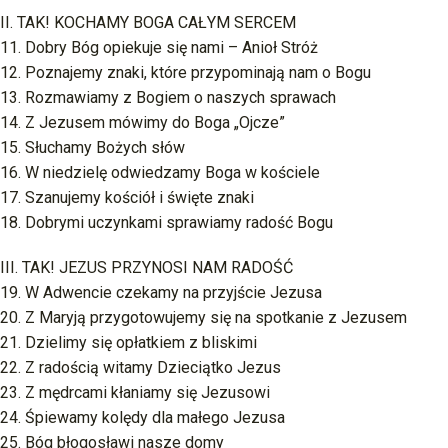
II. TAK! KOCHAMY BOGA CAŁYM SERCEM
11. Dobry Bóg opiekuje się nami – Anioł Stróż
12. Poznajemy znaki, które przypominają nam o Bogu
13. Rozmawiamy z Bogiem o naszych sprawach
14. Z Jezusem mówimy do Boga „Ojcze”
15. Słuchamy Bożych słów
16. W niedzielę odwiedzamy Boga w kościele
17. Szanujemy kościół i święte znaki
18. Dobrymi uczynkami sprawiamy radość Bogu
III. TAK! JEZUS PRZYNOSI NAM RADOŚĆ
19. W Adwencie czekamy na przyjście Jezusa
20. Z Maryją przygotowujemy się na spotkanie z Jezusem
21. Dzielimy się opłatkiem z bliskimi
22. Z radością witamy Dzieciątko Jezus
23. Z mędrcami kłaniamy się Jezusowi
24. Śpiewamy kolędy dla małego Jezusa
25. Bóg błogosławi nasze domy