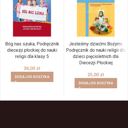
Bóg nas szuka, Podręcznik
Jesteśmy dziećmi Bożymi.
diecezji płockiej do nauki
Podręcznik do nauki religii dla
religii dla klasy 5
dzieci pięcioletnich dla
Diecezji Płockiej
36,00
zł
25,00
zł
DODAJ DO KOSZYKA
DODAJ DO KOSZYKA