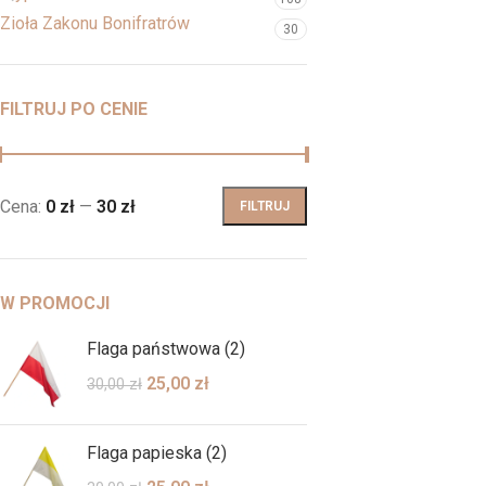
Zioła Zakonu Bonifratrów
30
FILTRUJ PO CENIE
Cena:
0 zł
—
30 zł
FILTRUJ
W PROMOCJI
Flaga państwowa (2)
25,00
zł
30,00
zł
Flaga papieska (2)