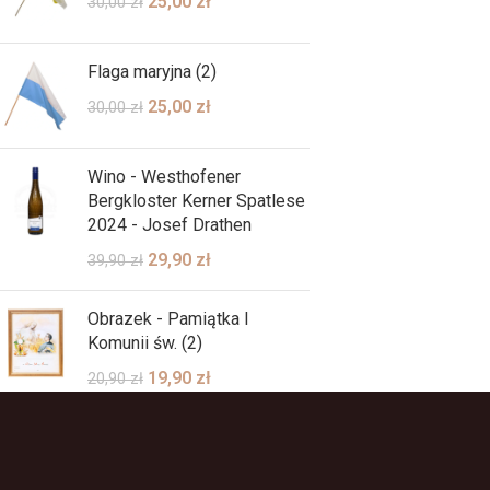
25,00
zł
30,00
zł
Flaga maryjna (2)
25,00
zł
30,00
zł
Wino - Westhofener
Bergkloster Kerner Spatlese
2024 - Josef Drathen
29,90
zł
39,90
zł
Obrazek - Pamiątka I
Komunii św. (2)
19,90
zł
20,90
zł