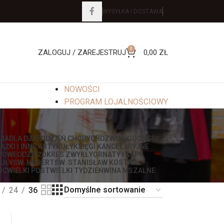
WYSYŁKA I DOSTAWA
0
ZALOGUJ / ZAREJESTRUJ
0,00
ZŁ
NOWOŚCI
PROGRAM LOJALNOŚCIOWY
LIA
DLA DZIECI
DZIEŃ CHORYCH
DZWONKI
GONGI
IĄŻKI I INNE ARTYKUŁY
KSIĘGI KANCELARYJNE
ZOWE
ODZIEŻ
OKRES ZWYKŁY
ORNATY I KAPY
UŁY
ŚW. HUBERT
ŚW. STANISŁAW KOSTKA
OC
WIELKI POST
WIELKI TYDZIEŃ
WINA MSZALNE
24
36