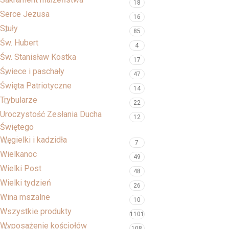
18
Serce Jezusa
16
Stuły
85
Św. Hubert
4
Św. Stanisław Kostka
17
Świece i paschały
47
Święta Patriotyczne
14
Trybularze
22
Uroczystość Zesłania Ducha
12
Świętego
Węgielki i kadzidła
7
Wielkanoc
49
Wielki Post
48
Wielki tydzień
26
Wina mszalne
10
Wszystkie produkty
1101
Wyposażenie kościołów
108