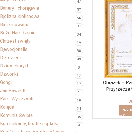
47
Banery i chorągwie
57
Bielizna kielichowa
56
Bierzmowanie
37
Boże Narodzenie
34
Chrzest święty
19
Dewocjonalia
88
Dla dzieci
49
Dzień chorych
8
Dzwonki
12
Gongi
Obrazek – Pa
12
Przyrzeczeń
Jan Paweł II
21
Kard. Wyszyński
10
2
Kolęda
24
WYBI
Komunia Święta
35
Komunikanty, hostie i opłatki
9
Krzyże i stacje drogi krzyżowej