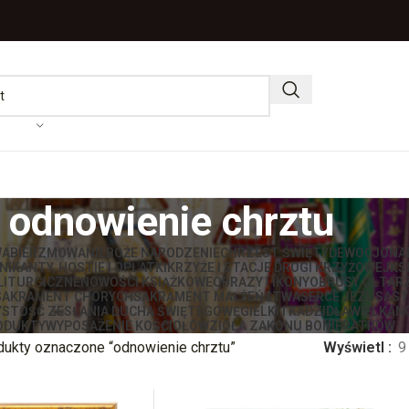
odnowienie chrztu
WA
BIERZMOWANIE
BOŻE NARODZENIE
CHRZEST ŚWIĘTY
DEWOCJONA
IKANTY, HOSTIE I OPŁATKI
KRZYŻE I STACJE DROGI KRZYŻOWEJ
KS
LITURGICZNE
NOWOŚCI KSIĄŻKOWE
OBRAZY I IKONY
OBRUSY OŁTAR
SAKRAMENT CHORYCH
SAKRAMENT MAŁŻEŃSTWA
SERCE JEZUSA
ST
STOŚĆ ZESŁANIA DUCHA ŚWIĘTEGO
WĘGIELKI I KADZIDŁA
WIELKAN
ODUKTY
WYPOSAŻENIE KOŚCIOŁÓW
ZIOŁA ZAKONU BONIFRATRÓW
dukty oznaczone “odnowienie chrztu”
Wyświetl
9