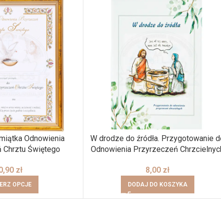
miątka Odnowienia
W drodze do źródła. Przygotowanie d
 Chrztu Świętego
Odnowienia Przyrzeczeń Chrzcielnyc
0,90
zł
8,00
zł
ERZ OPCJE
DODAJ DO KOSZYKA