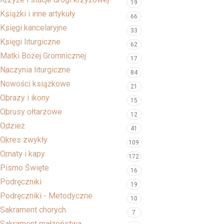
19
Książki i inne artykuły
66
Księgi kancelaryjne
33
Księgi liturgiczne
62
Matki Bożej Gromnicznej
17
Naczynia liturgiczne
84
Nowości książkowe
21
Obrazy i ikony
15
Obrusy ołtarzowe
12
Odzież
41
Okres zwykły
109
Ornaty i kapy
172
Pismo Święte
16
Podręczniki
19
Podręczniki - Metodyczne
10
Sakrament chorych
7
Sakrament małżeństwa