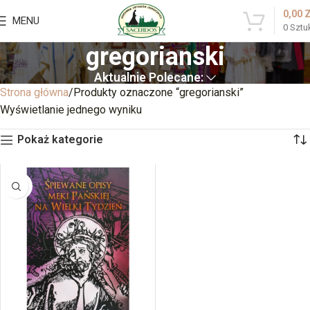
0,00
MENU
0
Sztu
gregorianski
Aktualnie Polecane:
Strona główna
Produkty oznaczone “gregorianski”
Wyświetlanie jednego wyniku
Pokaż kategorie
BRAK