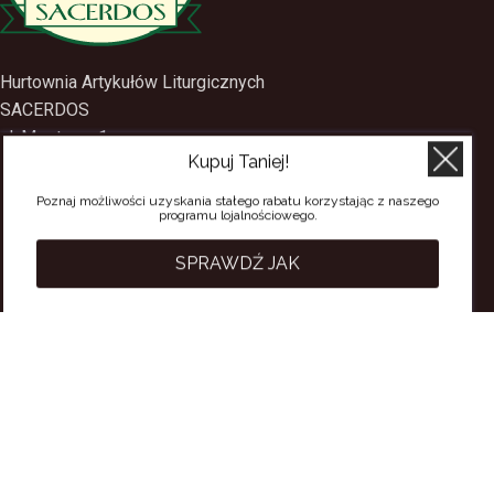
Hurtownia Artykułów Liturgicznych
SACERDOS
ul. Mostowa 1
Kupuj Taniej!
09-402 Płock
Poznaj możliwości uzyskania stałego rabatu korzystając z naszego
tel.
(24) 2688897
programu lojalnościowego.
tel.kom.
501-384-314
SPRAWDŹ JAK
PRZYDATNE LINKI
Polityka Prywatności
Regulamin Sklepu
Regulamin konta
Regulamin newsletter
Moje konto
Status zamówienia
Wysyłka i dostawa