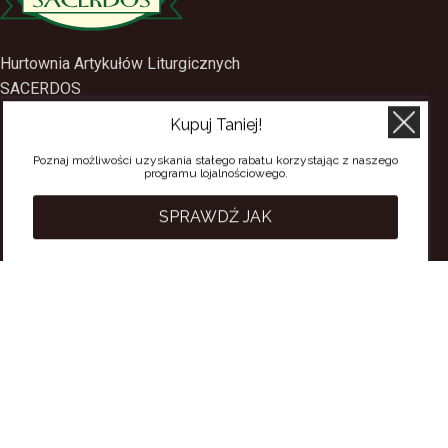
Hurtownia Artykułów Liturgicznych
SACERDOS
Kupuj Taniej!
ul. Mostowa 1
09-402 Płock
Poznaj możliwości uzyskania stałego rabatu korzystając z naszego
programu lojalnościowego.
tel.
(24) 2688897
tel.kom.
501-384-314
SPRAWDŹ JAK
PRZYDATNE LINKI
Polityka Prywatności
Regulamin Sklepu
Regulamin konta
Regulamin newsletter
Moje konto
Status zamówienia
Wysyłka i dostawa