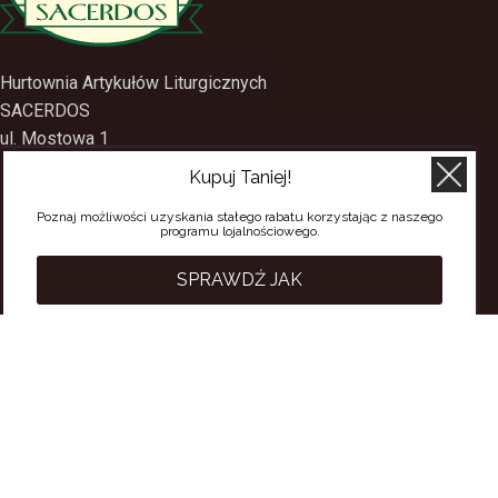
Hurtownia Artykułów Liturgicznych
SACERDOS
ul. Mostowa 1
Kupuj Taniej!
09-402 Płock
Poznaj możliwości uzyskania stałego rabatu korzystając z naszego
tel.
(24) 2688897
programu lojalnościowego.
tel.kom.
501-384-314
SPRAWDŹ JAK
PRZYDATNE LINKI
Polityka Prywatności
Regulamin Sklepu
Regulamin konta
Regulamin newsletter
Moje konto
Status zamówienia
Wysyłka i dostawa