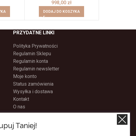
998,00
zł
1198
YKA
DODAJ DO KOSZYKA
DODAJ DO
PRZYDATNE LINKI
Polityka Prywatności
Regulamin Sklepu
Regulamin konta
Regulamin newsletter
Moje konto
Status zamówienia
Wysyłka i dostawa
Kontakt
O nas
Program Lojalnościowy
upuj Taniej!