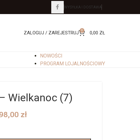
WYSYŁKA I DOSTAWA
0
ZALOGUJ / ZAREJESTRUJ
0,00
ZŁ
NOWOŚCI
PROGRAM LOJALNOŚCIOWY
 – Wielkanoc (7)
98,00
zł