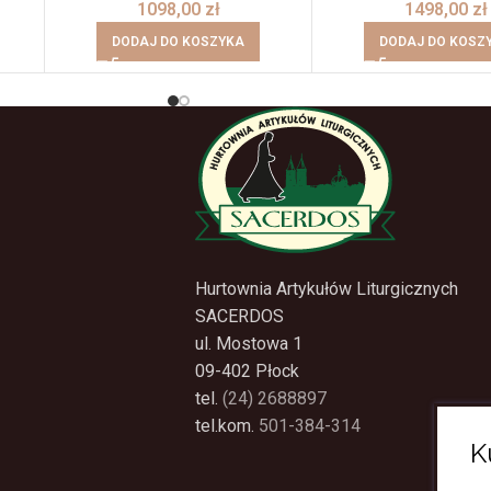
1098,00
zł
1498,00
zł
DODAJ DO KOSZYKA
DODAJ DO KOSZ
Hurtownia Artykułów Liturgicznych
SACERDOS
ul. Mostowa 1
09-402 Płock
tel.
(24) 2688897
tel.kom.
501-384-314
K