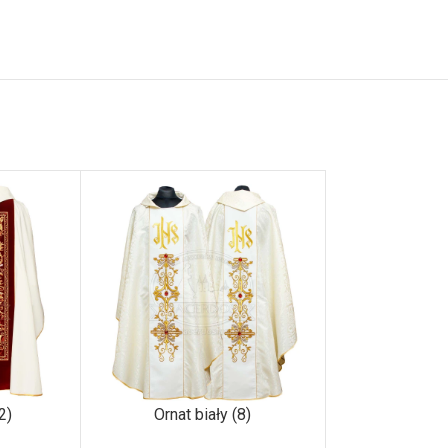
2)
Ornat biały (8)
Ornat cze