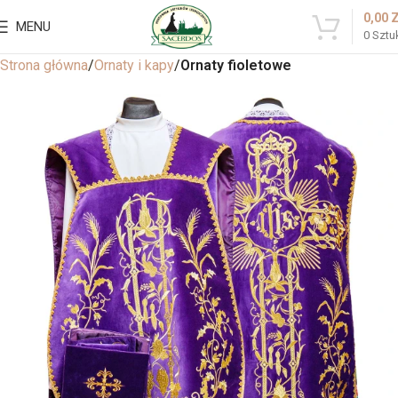
0,00
MENU
0
Sztu
Strona główna
Ornaty i kapy
Ornaty fioletowe