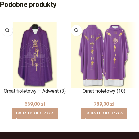
Podobne produkty
Ornat fioletowy – Adwent (3)
Ornat fioletowy (10)
669,00
zł
789,00
zł
DODAJ DO KOSZYKA
DODAJ DO KOSZYKA