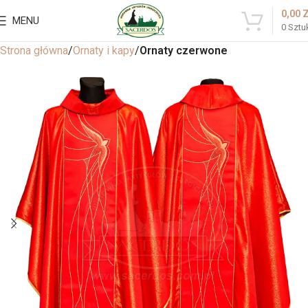
0,00
MENU
0
Sztu
Strona główna
Ornaty i kapy
Ornaty czerwone