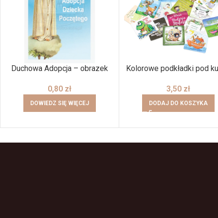
Duchowa Adopcja – obrazek
Kolorowe podkładki pod k
0,80
zł
3,50
zł
DOWIEDZ SIĘ WIĘCEJ
DODAJ DO KOSZYKA