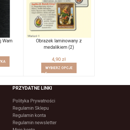
ój Wam
Obrazek laminowany z
Obrazek świ
medalikiem (2)
2,
4,90
zł
YKA
DODAJ DO
WYBIERZ OPCJE
PRZYDATNE LINKI
Polityka Prywatności
Regulamin Sklepu
Regulamin konta
Regulamin newsletter
Moje konto