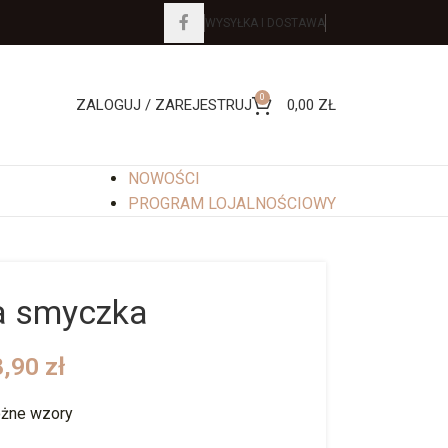
WYSYŁKA I DOSTAWA
0
ZALOGUJ / ZAREJESTRUJ
0,00
ZŁ
NOWOŚCI
PROGRAM LOJALNOŚCIOWY
a smyczka
8,90
zł
żne wzory