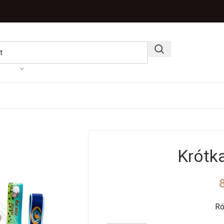
Krótk
Ró