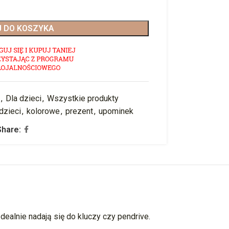
 DO KOSZYKA
,
Dla dzieci
,
Wszystkie produkty
 dzieci
,
kolorowe
,
prezent
,
upominek
Share:
ealnie nadają się do kluczy czy pendrive.