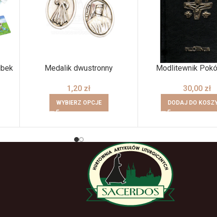
ubek
Medalik dwustronny
Modlitewnik Pok
1,20
zł
30,00
zł
WYBIERZ OPCJE
DODAJ DO KOSZ