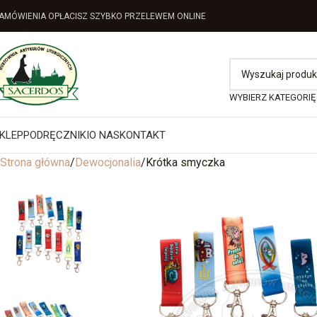
AMÓWIENIA OPŁACISZ SZYBKO PRZELEWEM ONLINE
WYBIERZ KATEGORIĘ
KLEP
PODRĘCZNIKI
O NAS
KONTAKT
Strona główna
Dewocjonalia
Krótka smyczka