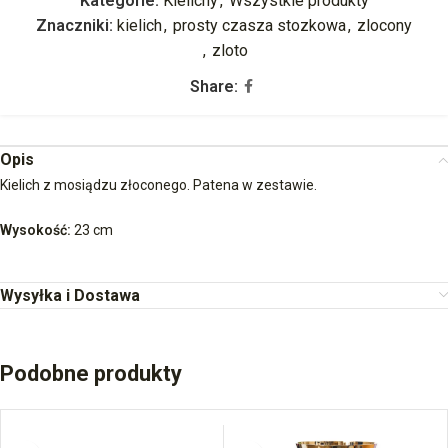
Kategorie:
Kielichy
,
Wszystkie produkty
Znaczniki:
kielich
,
prosty czasza stozkowa
,
zlocony
,
zloto
Share:
Opis
Kielich z mosiądzu złoconego. Patena w zestawie.
Wysokość:
23 cm
Wysyłka i Dostawa
Podobne produkty