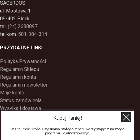
SACERDOS
ul. Mostowa 1
09-402 Płock
tel.
(24) 2688897
tel.kom.
501-384-314
PRZYDATNE LINKI
Polityka Prywatności
Regulamin Sklepu
Regulamin konta
Regulamin newsletter
Moje konto
Status zamówienia
Wysyłka i dostawa
Kontakt
Kupuj Taniej!
O nas
Poznaj możliwości uzyskania stałego rabatu korzystając z naszego
Program Lojalnościowy
programu lojalnościowego.