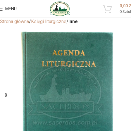
0,00
MENU
0
Sztu
Strona główna
Księgi liturgiczne
Inne