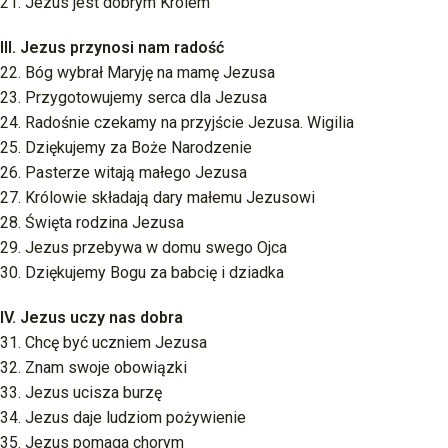
21. Jezus jest dobrym Królem
III. Jezus przynosi nam radość
22. Bóg wybrał Maryję na mamę Jezusa
23. Przygotowujemy serca dla Jezusa
24. Radośnie czekamy na przyjście Jezusa. Wigilia
25. Dziękujemy za Boże Narodzenie
26. Pasterze witają małego Jezusa
27. Królowie składają dary małemu Jezusowi
28. Święta rodzina Jezusa
29. Jezus przebywa w domu swego Ojca
30. Dziękujemy Bogu za babcię i dziadka
IV. Jezus uczy nas dobra
31. Chcę być uczniem Jezusa
32. Znam swoje obowiązki
33. Jezus ucisza burzę
34. Jezus daje ludziom pożywienie
35. Jezus pomaga chorym