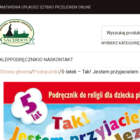
AMÓWIENIA OPŁACISZ SZYBKO PRZELEWEM ONLINE
WYBIERZ KATEGORIĘ
KLEP
PODRĘCZNIKI
O NAS
KONTAKT
Strona główna
Podręczniki
5-latek – Tak! Jestem przyjacielem