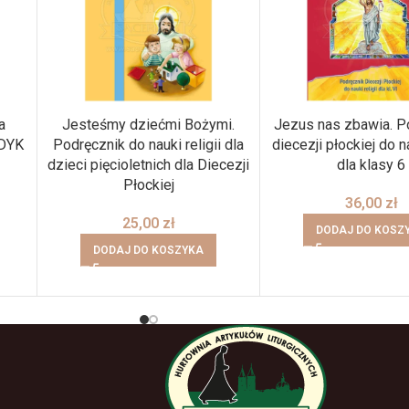
a
Jesteśmy dziećmi Bożymi.
Jezus nas zbawia. P
ODYK
Podręcznik do nauki religii dla
diecezji płockiej do na
dzieci pięcioletnich dla Diecezji
dla klasy 6
Płockiej
36,00
zł
25,00
zł
DODAJ DO KOSZ
DODAJ DO KOSZYKA