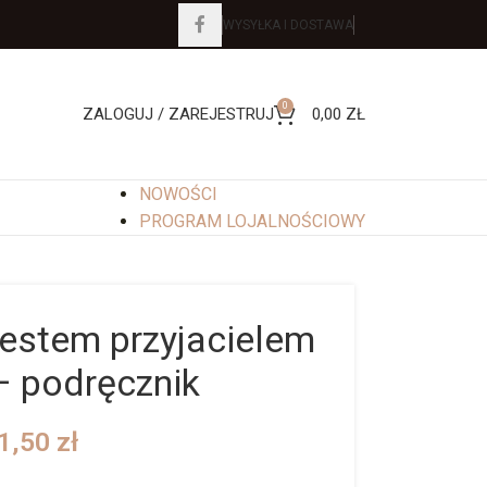
WYSYŁKA I DOSTAWA
0
ZALOGUJ / ZAREJESTRUJ
0,00
ZŁ
NOWOŚCI
PROGRAM LOJALNOŚCIOWY
Jestem przyjacielem
– podręcznik
1,50
zł