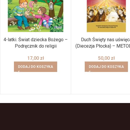
4-latki. Świat dziecka Bożego –
Duch Święty nas uświęc
Podręcznik do religii
(Diecezja Płocka) – MET
17,00
zł
50,00
zł
DODAJ DO KOSZYKA
DODAJ DO KOSZYKA