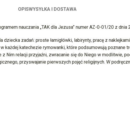
OPIS
WYSYŁKA I DOSTAWA
 programem nauczania „TAK dla Jezusa” numer AZ-0-01/20 z dnia 
 dziecka zadań: proste łamigłówki, labirynty, pracę z naklejkam
w każdej katechezie rymowanki, które podsumowują poznane treś
e z Nim relacji przyjaźni, zwracanie się do Niego w modlitwie, 
gicznego, przyswajanie pierwszych pojęć religijnych. W podręc