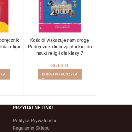
odręcznik
Kościół wskazuje nam drogę.
Kto spożywa m
uki religii
Podręcznik diecezji płockiej do
życie (cz. I, c
nauki religii dla klasy 7
Podział na 2 cz
diecezji płockiej
36,00
zł
dla k
YKA
DODAJ DO KOSZYKA
41,
DODAJ DO
PRZYDATNE LINKI
Polityka Prywatności
Regulamin Sklepu