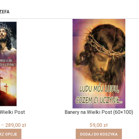
ZEFA
 Wielki Post
Banery na Wielki Post (60×100)
–
289,00
zł
59,00
zł
RZ OPCJE
DODAJ DO KOSZYKA