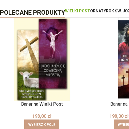
WIELKI POST
ORNATY
ROK ŚW. JÓ
POLECANE PRODUKTY
Baner na Wielki Post
Baner na
198,00
zł
198,00
zł
WYBIERZ OPCJE
WYBIE