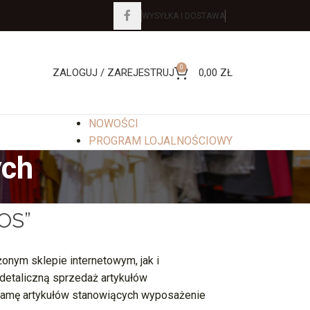
WYSYŁKA I DOSTAWA
0
ZALOGUJ / ZAREJESTRUJ
0,00
ZŁ
NOWOŚCI
PROGRAM LOJALNOŚCIOWY
ych
OS”
nym sklepie internetowym, jak i
 detaliczną sprzedaż artykułów
ą gamę artykułów stanowiących wyposażenie