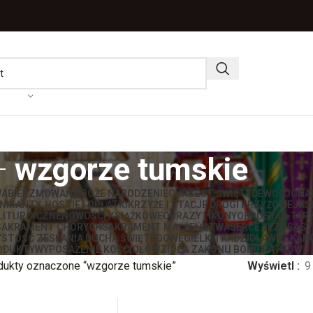
wzgorze tumskie
WA
BIERZMOWANIE
BOŻE NARODZENIE
CHRZEST ŚWIĘTY
DEWOCJONA
IKANTY, HOSTIE I OPŁATKI
KRZYŻE I STACJE DROGI KRZYŻOWEJ
KS
LITURGICZNE
NOWOŚCI KSIĄŻKOWE
OBRAZY I IKONY
OBRUSY OŁTAR
SAKRAMENT CHORYCH
SAKRAMENT MAŁŻEŃSTWA
SERCE JEZUSA
ST
STOŚĆ ZESŁANIA DUCHA ŚWIĘTEGO
WĘGIELKI I KADZIDŁA
WIELKAN
ODUKTY
WYPOSAŻENIE KOŚCIOŁÓW
ZIOŁA ZAKONU BONIFRATRÓW
dukty oznaczone “wzgorze tumskie”
Wyświetl
9