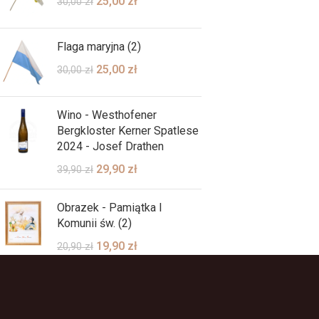
25,00
zł
30,00
zł
Flaga maryjna (2)
25,00
zł
30,00
zł
Wino - Westhofener
Bergkloster Kerner Spatlese
2024 - Josef Drathen
29,90
zł
39,90
zł
Obrazek - Pamiątka I
Komunii św. (2)
19,90
zł
20,90
zł