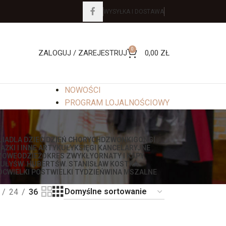
WYSYŁKA I DOSTAWA
0
ZALOGUJ / ZAREJESTRUJ
0,00
ZŁ
NOWOŚCI
PROGRAM LOJALNOŚCIOWY
LIA
DLA DZIECI
DZIEŃ CHORYCH
DZWONKI
GONGI
IĄŻKI I INNE ARTYKUŁY
KSIĘGI KANCELARYJNE
ZOWE
ODZIEŻ
OKRES ZWYKŁY
ORNATY I KAPY
UŁY
ŚW. HUBERT
ŚW. STANISŁAW KOSTKA
OC
WIELKI POST
WIELKI TYDZIEŃ
WINA MSZALNE
24
36