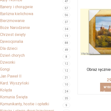
47
Banery i chorągwie
57
Bielizna kielichowa
56
Bierzmowanie
37
Boże Narodzenie
34
Chrzest święty
19
Dewocjonalia
88
Dla dzieci
49
Dzień chorych
8
Dzwonki
12
Gongi
Obraz ręczni
12
Jan Paweł II
21
2
Kard. Wyszyński
10
WYBI
Kolęda
24
Komunia Święta
35
Komunikanty, hostie i opłatki
9
Krzyże i stacje drogi krzyżowej