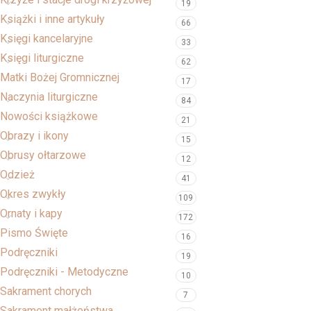
19
Książki i inne artykuły
66
Księgi kancelaryjne
33
Księgi liturgiczne
62
Matki Bożej Gromnicznej
17
Naczynia liturgiczne
84
Nowości książkowe
21
Obrazy i ikony
15
Obrusy ołtarzowe
12
Odzież
41
Okres zwykły
109
Ornaty i kapy
172
Pismo Święte
16
Podręczniki
19
Podręczniki - Metodyczne
10
Sakrament chorych
7
Sakrament małżeństwa