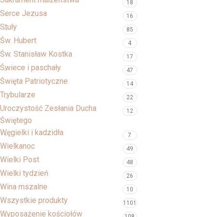
18
Serce Jezusa
16
Stuły
85
Św. Hubert
4
Św. Stanisław Kostka
17
Świece i paschały
47
Święta Patriotyczne
14
Trybularze
22
Uroczystość Zesłania Ducha
12
Świętego
Węgielki i kadzidła
7
Wielkanoc
49
Wielki Post
48
Wielki tydzień
26
Wina mszalne
10
Wszystkie produkty
1101
Wyposażenie kościołów
108