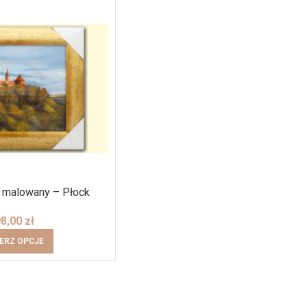
e malowany – Płock
98,00
zł
ERZ OPCJE