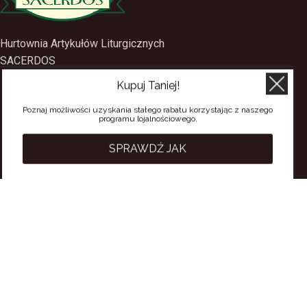
Hurtownia Artykułów Liturgicznych
SACERDOS
Kupuj Taniej!
ul. Mostowa 1
09-402 Płock
Poznaj możliwości uzyskania stałego rabatu korzystając z naszego
programu lojalnościowego.
tel.
(24) 2688897
tel.kom.
501-384-314
SPRAWDŹ JAK
PRZYDATNE LINKI
Polityka Prywatności
Regulamin Sklepu
Regulamin konta
Regulamin newsletter
Moje konto
Status zamówienia
Wysyłka i dostawa