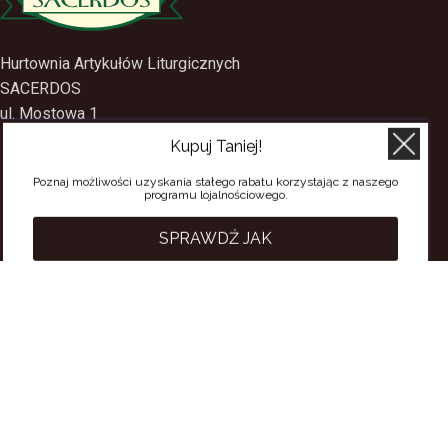
Hurtownia Artykułów Liturgicznych
SACERDOS
Kupuj Taniej!
ul. Mostowa 1
09-402 Płock
Poznaj możliwości uzyskania stałego rabatu korzystając z naszego
programu lojalnościowego.
tel.
(24) 2688897
tel.kom.
501-384-314
SPRAWDŹ JAK
PRZYDATNE LINKI
Polityka Prywatności
Regulamin Sklepu
Regulamin konta
Regulamin newsletter
Moje konto
Status zamówienia
Wysyłka i dostawa